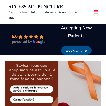
Skip
ACCESS ACUPUNCTURE
to
Acupuncture clinic for pain relief & natural health
content
care
Accepting New
Patients
5.0
5.0
powered by
powered by
G
G
o
o
o
o
g
g
l
l
e
e
Book Online