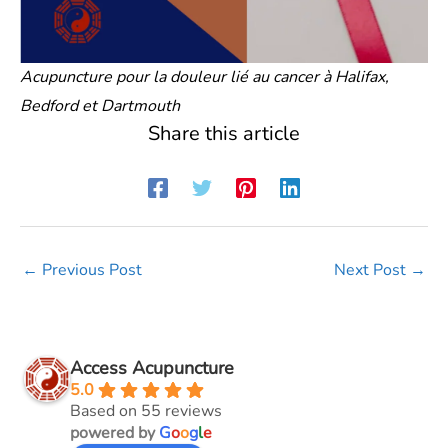
Acupuncture pour la douleur lié au cancer à Halifax,
Bedford et Dartmouth
Share this article
←
Previous Post
Next Post
→
Access Acupuncture
5.0
Based on 55 reviews
powered by
G
o
o
g
l
e