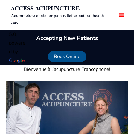
Skip
ACCESS ACUPUNCTURE
to
Acupuncture clinic for pain relief & natural health
content
care
5.0
Accepting New Patients
powere
d by
Book Online
G
o
o
g
l
e
Bienvenue à l’acupuncture Francophone!